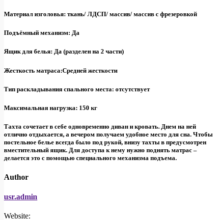
Материал изголовья: ткань/ ЛДСП/ массив/ массив с фрезеровкой
Подъёмный механизм: Да
Ящик для белья: Да (разделен на 2 части)
Жесткость матраса:Средней жесткости
Тип раскладывания спального места: отсутствует
Максимальная нагрузка: 150 кг
Тахта сочетает в себе одновременно диван и кровать. Днем на ней
отлично отдыхается, а вечером получаем удобное место для сна. Чтобы
постельное белье всегда было под рукой, внизу тахты в предусмотрен
вместительный ящик. Для доступа к нему нужно поднять матрас –
делается это с помощью специального механизма подъема.
Author
usr.admin
Website: