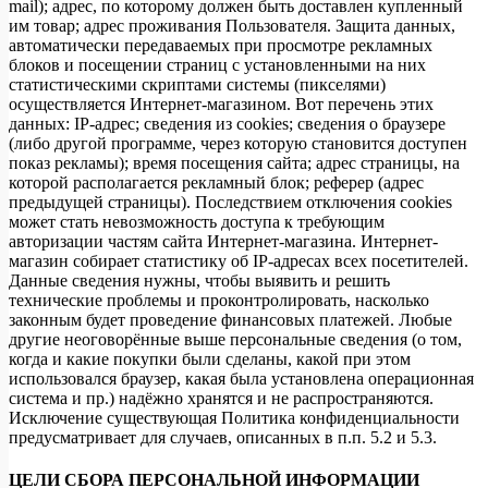
mail); адрес, по которому должен быть доставлен купленный
им товар; адрес проживания Пользователя. Защита данных,
автоматически передаваемых при просмотре рекламных
блоков и посещении страниц с установленными на них
статистическими скриптами системы (пикселями)
осуществляется Интернет-магазином. Вот перечень этих
данных: IP-адрес; сведения из cookies; сведения о браузере
(либо другой программе, через которую становится доступен
показ рекламы); время посещения сайта; адрес страницы, на
которой располагается рекламный блок; реферер (адрес
предыдущей страницы). Последствием отключения cookies
может стать невозможность доступа к требующим
авторизации частям сайта Интернет-магазина. Интернет-
магазин собирает статистику об IP-адресах всех посетителей.
Данные сведения нужны, чтобы выявить и решить
технические проблемы и проконтролировать, насколько
законным будет проведение финансовых платежей. Любые
другие неоговорённые выше персональные сведения (о том,
когда и какие покупки были сделаны, какой при этом
использовался браузер, какая была установлена операционная
система и пр.) надёжно хранятся и не распространяются.
Исключение существующая Политика конфиденциальности
предусматривает для случаев, описанных в п.п. 5.2 и 5.3.
ЦЕЛИ СБОРА ПЕРСОНАЛЬНОЙ ИНФОРМАЦИИ