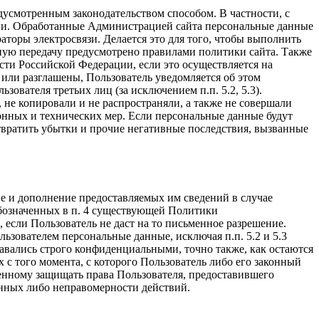
усмотренным законодательством способом. В частности, с
ии. Обработанные Администрацией сайта персональные данные
аторы электросвязи. Делается это для того, чтобы выполнить
обную передачу предусмотрено правилами политики сайта. Также
ти Российской Федерации, если это осуществляется на
или разглашены, Пользователь уведомляется об этом
вателя третьих лиц (за исключением п.п. 5.2, 5.3).
 не копировали и не распространяли, а также не совершали
нных и технических мер. Если персональные данные будут
твратить убытки и прочие негативные последствия, вызванные
е и дополнение предоставляемых им сведений в случае
бозначенных в п. 4 существующей Политики
если Пользователь не даст на то письменное разрешение.
ьзователем персональные данные, исключая п.п. 5.2 и 5.3
вались строго конфиденциальными, точно также, как остаются
с того момента, с которого Пользователь либо его законный
ченному защищать права Пользователя, предоставившего
нных либо неправомерности действий.