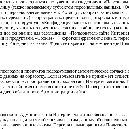
) должны производиться с полученными сведениями. «Персонал
лицу (также называемому субъектом персональных данных). «О
 с персональными данными. Их могут собирать, записывать, сис
ь, передавать (распространять, предоставлять, открывать к ним 
ески, так и вручную. «Конфиденциальность персональных данны
 лицу, хранить полученные сведения в тайне, не посвящая в н
аконное основание для разглашения. «Пользователь сайта Интерн
ми и продуктами. «Cookies» — короткий фрагмент данных, пере
аницу Интернет-магазина. Фрагмент хранится на компьютере Поль
о программ и продуктов подразумевают автоматическое согласие
х данных на обработку. Если Пользователь не принимает суще
ьности распространяется только на сайт Интернет-магазина. Е
н за его действия ответственности не несёт. Проверка достовер
одит в обязанности Администрации сайта.
льности Администрация Интернет-магазина обязана не разглаш
пку товара, а также обеспечивать этим данным абсолютную ко
азина электронные формы. Персональными данными Пользователя