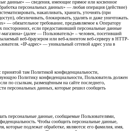
ьные данные» — сведения, имеющие прямое или косвенное
бработка персональных данных» — любая операция (действие)
тематизировать, накапливать, хранить, уточнять (при
доступ), обезличивать, блокировать, удалять и даже уничтожать.
х» — обязательное требование, предъявляемое к Оператору
их посторонних, если предоставивший персональные данные
ет-магазина» (далее — Пользователь)» – человек, посетивший
сылаемый веб-браузером или веб-клиентом веб-серверу в HTTP-
зователя. «IP-адрес» — уникальный сетевой адрес узла в
 с принятой там Политикой конфиденциальности,
ствующую Политику конфиденциальности, Пользователь должен
сли по ссылкам, размещённым на сайте последнего,
ности персональных данных, которые решил сообщить
ать персональные данные, сообщаемые Пользователями,
нфиденциальность. Чтобы сообщить персональные данные,
, которые подлежат обработке, являются: его фамилия, имя,