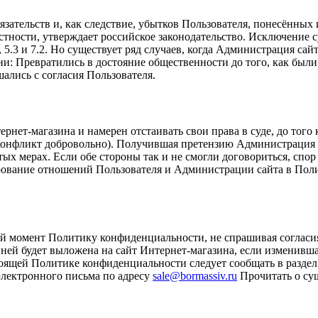
зательств и, как следствие, убытков Пользователя, понесённых
частности, утверждает российское законодательство. Исключение
 5.3 и 7.2. Но существует ряд случаев, когда Администрация сай
они: Превратились в достояние общественности до того, как бы
ались с согласия Пользователя.
ет-магазина и намерен отстаивать свои права в суде, до того к
онфликт добровольно). Получившая претензию Администрация об
х мерах. Если обе стороны так и не смогли договориться, спор 
ирование отношений Пользователя и Администрации сайта в По
 момент Политику конфиденциальности, не спрашивая согласия
 ней будет выложена на сайт Интернет-магазина, если изменивш
оящей Политике конфиденциальности следует сообщать в раздел 
электронного письма по адресу
sale@bormassiv.ru
Прочитать о су