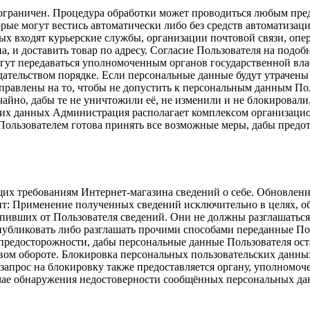
ограничен. Процедура обработки может проводиться любым пред
ые могут вестись автоматически либо без средств автоматизац
ых входят курьерские службы, организации почтовой связи, опер
на, и доставить товар по адресу. Согласие Пользователя на под
ут передаваться уполномоченным органов государственной влас
ательством порядке. Если персональные данные будут утрачены 
авлены на то, чтобы не допустить к персональным данным Пользо
йно, дабы те не уничтожили её, не изменили и не блокировали,
ких данных Администрация располагает комплексом организацио
Пользователем готова принять все возможные меры, дабы предо
их требованиям Интернет-магазина сведений о себе. Обновлени
ит: Применение полученных сведений исключительно в целях, о
вших от Пользователя сведений. Они не должны разглашаться, 
публиковать либо разглашать прочими способами переданные Пол
едосторожности, дабы персональные данные Пользователя оста
ом обороте. Блокировка персональных пользовательских данных 
 запрос на блокировку также предоставляется органу, уполномо
учае обнаружения недостоверности сообщённых персональных да