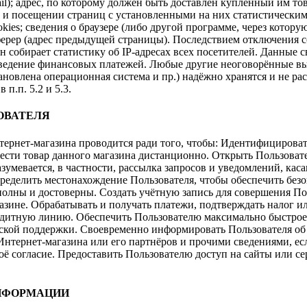
ail); адрес, по которому должен быть доставлен купленный им т
 и посещении страниц с установленными на них статистическим
okies; сведения о браузере (либо другой программе, через котор
еферер (адрес предыдущей страницы). Последствием отключения 
н собирает статистику об IP-адресах всех посетителей. Данные
ведение финансовых платежей. Любые другие неоговорённые выш
становлена операционная система и пр.) надёжно хранятся и не
п.п. 5.2 и 5.3.
ОВАТЕЛЯ
рнет-магазина проводится ради того, чтобы: Идентифицироват
брести товар данного магазина дистанционно. Открыть Пользова
азумевается, в частности, рассылка запросов и уведомлений, ка
Определить местонахождение Пользователя, чтобы обеспечить бе
полны и достоверны. Создать учётную запись для совершения Пок
азине. Обрабатывать и получать платежи, подтверждать налог ил
редитную линию. Обеспечить Пользователю максимально быстрое
еской поддержки. Своевременно информировать Пользователя об
тернет-магазина или его партнёров и прочими сведениями, если
воё согласие. Предоставить Пользователю доступ на сайты или с
ИНФОРМАЦИИ