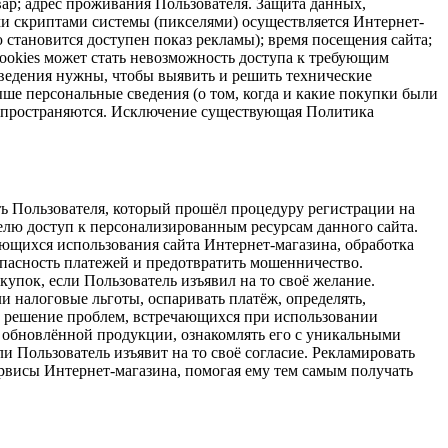
овар; адрес проживания Пользователя. Защита данных,
и скриптами системы (пикселями) осуществляется Интернет-
ую становится доступен показ рекламы); время посещения сайта;
cookies может стать невозможность доступа к требующим
 сведения нужны, чтобы выявить и решить технические
е персональные сведения (о том, когда и какие покупки были
 распространяются. Исключение существующая Политика
ь Пользователя, который прошёл процедуру регистрации на
телю доступ к персонализированным ресурсам данного сайта.
сающихся использования сайта Интернет-магазина, обработка
зопасность платежей и предотвратить мошенничество.
упок, если Пользователь изъявил на то своё желание.
и налоговые льготы, оспаривать платёж, определять,
 решение проблем, встречающихся при использовании
 обновлённой продукции, ознакомлять его с уникальными
 Пользователь изъявит на то своё согласие. Рекламировать
ервисы Интернет-магазина, помогая ему тем самым получать