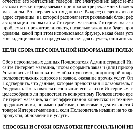
отчество; его контактный телефон; его электронный адрес (e-m
автоматически передаваемых при просмотре рекламных блоков
магазином. Вот перечень этих данных: IP-адрес; сведения из co
адрес страницы, на которой располагается рекламный блок; р
авторизации частям сайта Интернет-магазина. Интернет-магази
проблемы и проконтролировать, насколько законным будет про
сделаны, какой при этом использовался браузер, какая была у
конфиденциальности предусматривает для случаев, описанных в 
ЦЕЛИ СБОРА ПЕРСОНАЛЬНОЙ ИНФОРМАЦИИ ПОЛЬЗ
Сбор персональных данных Пользователя Администрацией Инте
сайте Интернет-магазина, чтобы оформить заказ и (или) прио
Установить с Пользователем обратную связь, под которой подр
пользовательских запросов и заявок, оказание прочих услуг. 
Подтвердить, что данные, которые предоставил Пользователь, 
Уведомить Пользователя о состоянии его заказа в Интернет-маг
целесообразно ли предоставить конкретному Пользователю к
Интернет-магазина, за счёт эффективной клиентской и технич
предложениями, новыми прайсами, новостями о деятельности Ин
товары Интернет-магазина, если Пользователь изъявит на то с
продукты, обновления и услуги.
СПОСОБЫ И СРОКИ ОБРАБОТКИ ПЕРСОНАЛЬНОЙ 