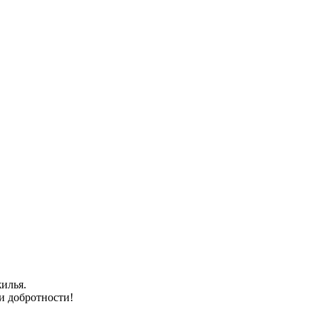
илья.
 и добротности!