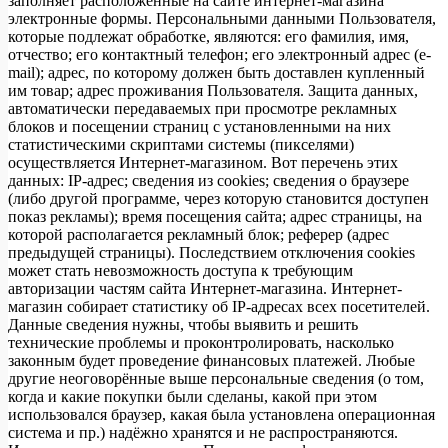
заполняет расположенные на сайте интернет-магазина
электронные формы. Персональными данными Пользователя,
которые подлежат обработке, являются: его фамилия, имя,
отчество; его контактный телефон; его электронный адрес (e-
mail); адрес, по которому должен быть доставлен купленный
им товар; адрес проживания Пользователя. Защита данных,
автоматически передаваемых при просмотре рекламных
блоков и посещении страниц с установленными на них
статистическими скриптами системы (пикселями)
осуществляется Интернет-магазином. Вот перечень этих
данных: IP-адрес; сведения из cookies; сведения о браузере
(либо другой программе, через которую становится доступен
показ рекламы); время посещения сайта; адрес страницы, на
которой располагается рекламный блок; реферер (адрес
предыдущей страницы). Последствием отключения cookies
может стать невозможность доступа к требующим
авторизации частям сайта Интернет-магазина. Интернет-
магазин собирает статистику об IP-адресах всех посетителей.
Данные сведения нужны, чтобы выявить и решить
технические проблемы и проконтролировать, насколько
законным будет проведение финансовых платежей. Любые
другие неоговорённые выше персональные сведения (о том,
когда и какие покупки были сделаны, какой при этом
использовался браузер, какая была установлена операционная
система и пр.) надёжно хранятся и не распространяются.