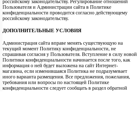
российскому законодательству. Регулирование отношений
Пользователя и Администрации сайта в Политике
конфиденциальности проводится согласно действующему
российскому законодательству.
ДОПОЛНИТЕЛЬНЫЕ УСЛОВИЯ
Администрация сайта вправе менять существующую на
текущий момент Политику конфиденциальности, не
спрашивая согласия у Пользователя. Вступление в силу новой
Политики конфиденциальности начинается после того, как
информация о ней будет выложена на сайт Интернет-
магазина, если изменившаяся Политика не подразумевает
иного варианта размещения. Все предложения, пожелания,
требования или вопросы по настоящей Политике
конфиденциальности следует сообщать в раздел обратной
связи, расположенный по адресу:
http://bormassiv.ru/politika-
konfidencialnosti
. Или путем отправки электронного письма по
адресу
sale@bormassiv.ru
Прочитать о существующей
Политике конфиденциальности можно, зайдя на страницу по
адресу www.bormassiv.ru Обновлено 06.12.2017г.
×
Заказать звонок