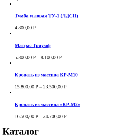
Тумба угловая ТУ-1 (ЛДСП)
4.800,00
Р
Матрас Триумф
5.800,00
Р
–
8.100,00
Р
Кровать из массива КР-М10
15.800,00
Р
–
23.500,00
Р
Кровать из массива «КР-М2»
16.500,00
Р
–
24.700,00
Р
Каталог