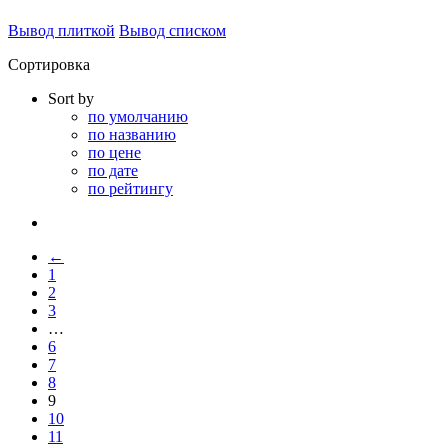
Вывод плиткой
Вывод списком
Сортировка
Sort by
по умолчанию
по названию
по цене
по дате
по рейтингу
←
1
2
3
…
6
7
8
9
10
11