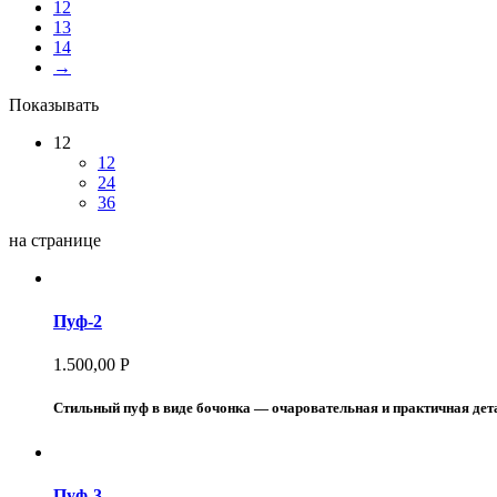
12
13
14
→
Показывать
12
12
24
36
на странице
Пуф-2
1.500,00
Р
Стильный пуф в виде бочонка — очаровательная и практичная дет
Пуф-3